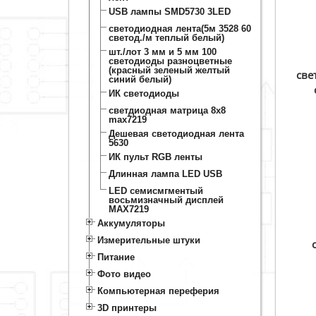
USB лампы SMD5730 3LED
светодиодная лента(5м 3528 60
светод./м теплый белый)
100 шт./лот 3 мм и 5 мм
светодиоды разноцветные
(красный зеленый желтый
све
синий белый)
ИК светодиоды
светдиодная матрица 8х8
max7219
Дешевая светодиодная лента
5630
ИК пульт RGB ленты
Длинная лампа LED USB
LED семисмгментый
восьмизначный дисплей
MAX7219
Аккумуляторы
Измерительные штуки
Питание
Фото видео
Компьютерная переферия
3D принтеры