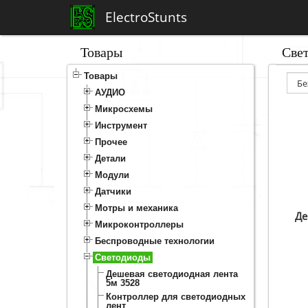
ElectroStunts
Товары
Све
Товары
АУДИО
Микросхемы
Инструмент
Прочее
Детали
Модули
Датчики
Мотры и механика
Де
Микроконтроллеры
Беспроводные технологии
Светодиоды
Дешевая светодиодная лента
5м 3528
Контроллер для светодиодных
лент