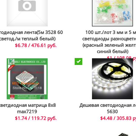
тодиодная лента(5м 3528 60
100 шт./лот 3 мм и 5 
светод./м теплый белый)
светодиоды разноцвет
(красный зеленый жел
$6.78 / 476.61 руб.
синий белый)
$1 / 108.08 р
светдиодная матрица 8х8
Дешевая светодиодная л
max7219
5630
$1.74 / 119.72 руб.
$4.48 / 305.83 р