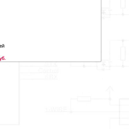
ей
уб.