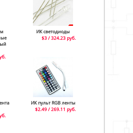
мм
ИК светодиоды
ные
$3 / 324.23 руб.
тый
уб.
ента
ИК пульт RGB ленты
$2.49 / 269.11 руб.
уб.