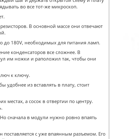
ждый шаг и держать открытой схему и плату
ядывать во все тот-же микроскоп.
т.
 резисторов. В основной массе они отвечают
ой.
о до 180V, необходимых для питания ламп.
ение конденсаторов все сложнее. В
нул им ножки и раположил так, чтобы они
ключ к ключу.
ы удобнее из вставлять в плату, стоит
х местах, а сосок в отвертии по центру.
.
 Но сначала в модули нужно ровно впаять
 поставляется с уже впаянным разъемом. Его