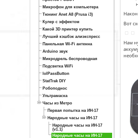
Микрофон для компьютера
Наконе
Тюнинг Anet A8 (Prusa i3)
Кулер с эффектом
Вот с
Какой 3D принтер купить
Лучший кэшбэк алиэкспресс
Нам н
Панельная Wi-Fi антенна
аккуму
Arduino звук
необх
Микродрель беспроводная
Подсветка WiFi
lolPassButton
StatTrak DIY
Робоподнос
Ультрамаска
Часы из Метро
Первая попытка на ИН-17
Народные часы на ИН-17
Народные часы на ИН-17
(v1.1)
Народные часы на ИН-17