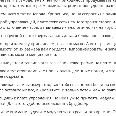
ивать. На самодельных платах приходилось продумывать ка
акторе на компьютере. А номиналы резисторов удобно разгл
ем, чего я тут понапоял. Кривенько, но на скорость не влияе
орой,управляющей, плате тоже есть немного транзисторов и
о отключение часов. Запаиваем их аналогично как на кругл
 на круглой плате сверху запаять детали блока повышающег
истор и катушку припаиваем согласно маске. А вот с размещ
имости от их размера вам придется импровизировать. Я заг
али как можно меньше места.
ьные детали запаиваются согласно шелкографии на плате - 
ком тут стоят лампы. У новых очень длинные ножки, и чтоб
е подрезать.
вливает лампы аккуратно, так чтобы все ножки были на свои
а вставьте их все, выровняйте, и только потом можно паять
ащаясь к плате управления, на нее нужно припаять модули.
ки. Для этого удобно использовать брэдборд.
ьное внимание уделите модулю часов реального времни. Он