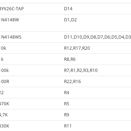
BYV26C-TAP
D14
1N4148W
D1,D2
1N4148WS
D11,D10,D9,D8,D7,D6,D5,D4,D
10k
R12,R17,R20
1k
R8,R6
100k
R7,R1,R2,R3,R10
100R
R22,R16
22
R4
470K
R5
4,7K
R9
330K
R11