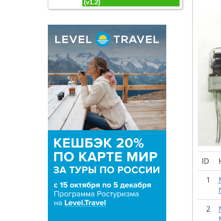
(v1.2)
ID
1
2