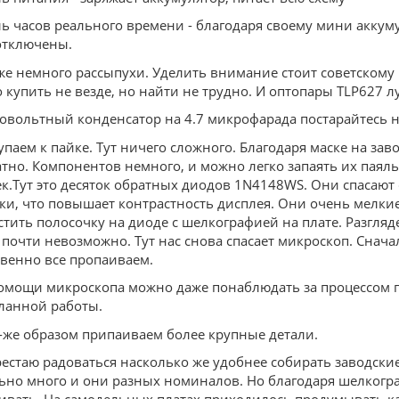
ь часов реального времени - благодаря своему мини аккуму
отключены.
-же немного рассыпухи. Уделить внимание стоит советском
купить не везде, но найти не трудно. И оптопары TLP627 луч
овольтный конденсатор на 4.7 микрофарада постарайтесь н
паем к пайке. Тут ничего сложного. Благодаря маске на заво
атно. Компонентов немного, и можно легко запаять их паял
ек.Тут это десяток обратных диодов 1N4148WS. Они спасают
тки, что повышает контрастность дисплея. Они очень мелкие
стить полосочку на диоде с шелкографией на плате. Разгля
 почти невозможно. Тут нас снова спасает микроскоп. Снач
твенно все пропаиваем.
омощи микроскопа можно даже понаблюдать за процессом па
ланной работы.
-же образом припаиваем более крупные детали.
рестаю радоваться насколько же удобнее собирать заводские
ьно много и они разных номиналов. Но благодаря шелкогра