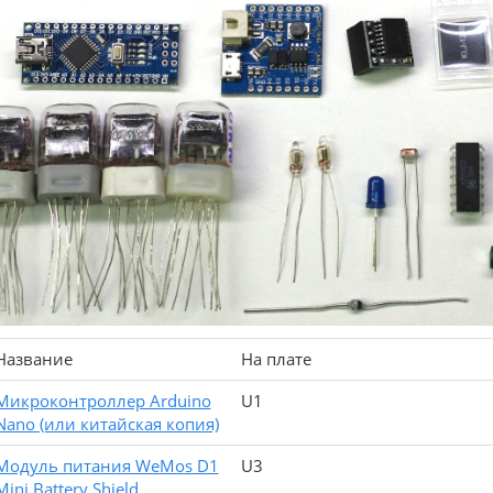
Название
На плате
Микроконтроллер Arduino
U1
Nano (или китайская копия)
Модуль питания WeMos D1
U3
Mini Battery Shield