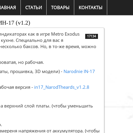
ЛАВНАЯ
СТАТЬИ
ТОВАРЫ
КОНТАКТЫ
Н-17 (v1.2)
индикаторах как в игре Metro Exodus
17134
 кухне. Специально для вас я
несколько баксов. Но, в то-же время, можно
роватая, но рабочая.
аты, прошивка, 3D модели) -
Narodnie IN-17
абочая версия -
in17_NarodTheards_v1.2.8
а верхний слой платы. (чтобы уменьшить
.
змереня напряжения от аккумулятора. (чтобы