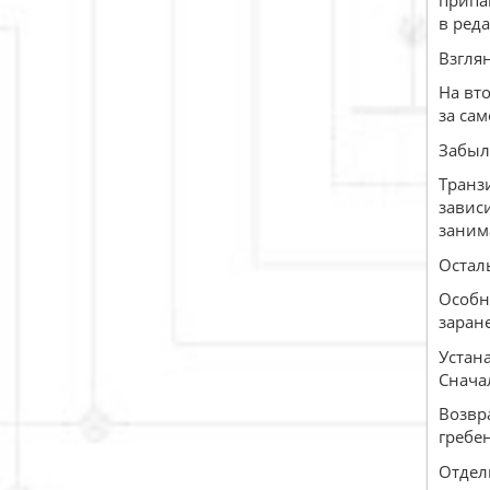
припа
в ред
Взглян
На вт
за сам
Забыл
Транз
завис
заним
Остал
Особня
заране
Устана
Сначал
Возвр
гребен
Отдел