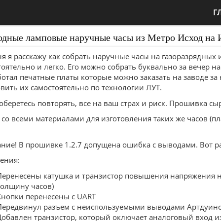
Г
дные ламповые наручные часы из Метро Исход на И
я я расскажу как собрать наручные часы на газоразрядных 
оятельно и легко. Его можно собрать буквально за вечер на
отал печатные платы которые можно заказать на заводе за 
овить их самостоятельно по технологии ЛУТ.
оберетесь повторять, все на ваш страх и риск. Прошивка сы
 со всеми материалами для изготовления таких же часов (пл
ние! В прошивке 1.2.7 допущена ошибка с выводами. Вот р
ения:
Перенесены катушка и транзистор повышения напряжения н
толщину часов)
Кнопки перенесены с UART
Передвинул разъем с неиспользуемыми выводами Артдуино
Добавлен транзистор, который оключает аналоговый вход и