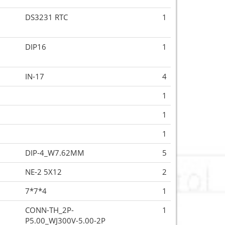
DS3231 RTC
1
DIP16
1
IN-17
4
1
1
1
DIP-4_W7.62MM
5
NE-2 5X12
2
7*7*4
1
CONN-TH_2P-
1
P5.00_WJ300V-5.00-2P