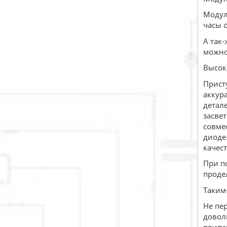
Модул
часы 
А так
можно 
Высок
Присту
аккур
детал
засве
совме
диоде
качес
При п
проде
Таким
Не пе
довол