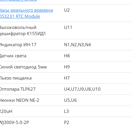
Часы реального времени
U2
DS3231 RTC Module
Высоковольтный
U11
дешифратор К155ИД1
Индикатор ИН-17
N1,N2,N3,N4
Датчик света
H8
Синий светодиод 5мм
H9
Пьезо пищалка
H7
Оптопара TLP627
U4,U7,U9,U8,U10
Неонки NEON NE-2
U5,U6
220uH
L3
WJ300V-5.0-2P
P2