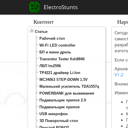
ElectroStunts
Контент
Наро
Статьи
Сегодн
самост
Рабочий стол
разраб
Wi-Fi LED controller
изгот
БП и мини дрель
Если с
Transistor Tester fish8840
ЛБП lm2596
Архив
TP4221 драйвер Li-Ion
V1.2
MC34063 STEP-DOWN 1.5V
Внима
Маленький усилитель TDA1557q
Измен
POWERBANK для выживания
Подавальщик припоя 2.0
Подавальщик припоя
USB микрофон
3D Поворотный стол
Простой РОБОТ