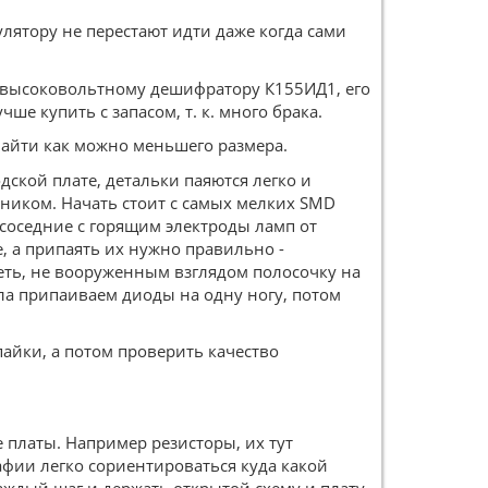
лятору не перестают идти даже когда сами
у высоковольтному дешифратору К155ИД1, его
ше купить с запасом, т. к. много брака.
айти как можно меньшего размера.
дской плате, детальки паяются легко и
ьником. Начать стоит с самых мелких SMD
 соседние с горящим электроды ламп от
, а припаять их нужно правильно -
деть, не вооруженным взглядом полосочку на
ала припаиваем диоды на одну ногу, потом
йки, а потом проверить качество
 платы. Например резисторы, их тут
фии легко сориентироваться куда какой