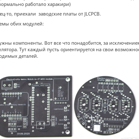
нормально работало харакири)
ц-то, приехали заводские платы от JLCPCB.
хемы обих модулей:
ужны компоненты. Вот все что понадобится, за исключение
лятора. Тут каждый пусть ориентируется на свои возможност
одимых деталей.