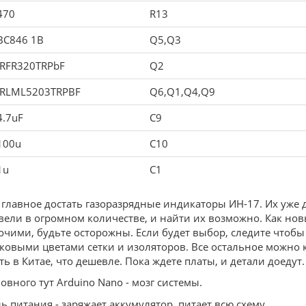
470
R13
BC846 1B
Q5,Q3
IRFR320TRPbF
Q2
IRLML5203TRPBF
Q6,Q1,Q4,Q9
4.7uF
C9
100u
C10
1u
C1
 главное достать газоразрядные индикаторы ИН-17. Их уже д
вели в огромном количестве, и найти их возможно. Как новы
очими, будьте осторожны. Если будет выбор, следите чтобы
ковыми цветами сетки и изоляторов. Все остальное можно 
ть в Китае, что дешевле. Пока ждете платы, и детали доедут.
овного тут Arduino Nano - мозг системы.
 питания - заряжает аккумулятор, питает всю схему