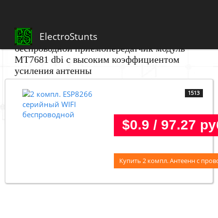
ElectroStunts
2 компл. ESP8266 серийный WIFI
беспроводной приемопередатчик модуль
MT7681 dbi с высоким коэффициентом
усиления антенны
1513
$0.9 / 97.27 ру
Купить 2 компл. Антеенн с про