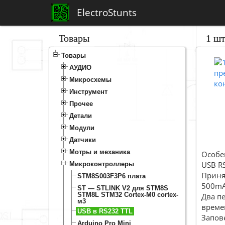
ElectroStunts
Товары
1 шт
Товары
АУДИО
Микросхемы
Инструмент
Прочее
Детали
Модули
Датчики
Мотры и механика
Особе
USB R
Микроконтроллеры
Приня
STM8S003F3P6 плата
500mA
ST — STLINK V2 для STM8S
STM8L STM32 Cortex-M0 cortex-
Два п
м3
време
USB в RS232 TTL
Запов
Arduino Pro Mini