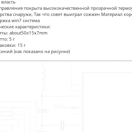
 власть
 правления покрыта высококачественной прозрачной термоу
арства снаружи, Так что совет выиграл сожжен Материал кор
ржка win7 система
ческие характеристики:
иты: about50x15x7mm
тто: 5 г
аковки: 15 г
синий (как показано на рисунке)