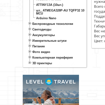
нужна
ATTINY13A (10шт.)
Всего
10 шт., ATMEGA328P-AU TQFP32
госуд
MCU
Подде
Arduino Nano
Техни
Беспроводные технологии
Габар
Светодиоды
Вес не
Аккумуляторы
Вес уп
Цвет: 
Измерительные штуки
Питание
Фото видео
Компьютерная переферия
3D принтеры